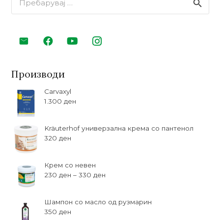
за:
Производи
Carvaxyl
1.300
ден
Kräuterhof универзална крема со пантенол
320
ден
Крем со невен
230
ден
–
330
ден
Шампон со масло од рузмарин
350
ден