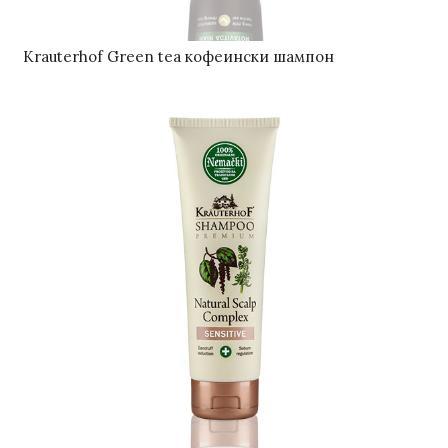
Krauterhof Green tea кофеински шампон