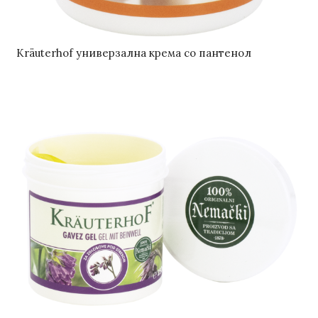
Kräuterhof универзална крема со пантенол