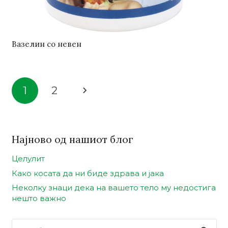
Вазелин со невен
1
2
Најново од нашиот блог
Целулит
Како косата да ни биде здрава и јака
Неколку знаци дека на вашето тело му недостига
нешто важно
Пребарувај