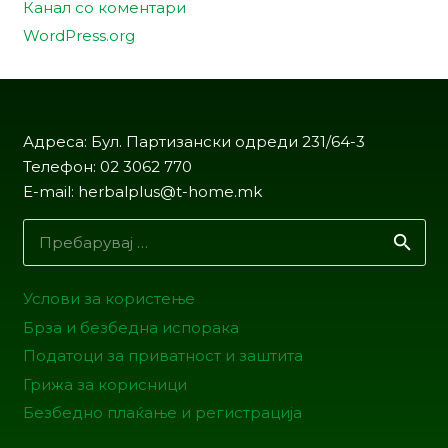
Канал со коментари
WordPress.org
Адреса: Бул. Партизански одреди 231/64-3
Телефон: 02 3062 770
E-mail: herbalplus@t-home.mk
Пребарувај
за:
Услови за користење
Брза и безбедна испорака
Податоци за приватност и заштита
Грижа за корисници
Безбедно плаќање и регистрација