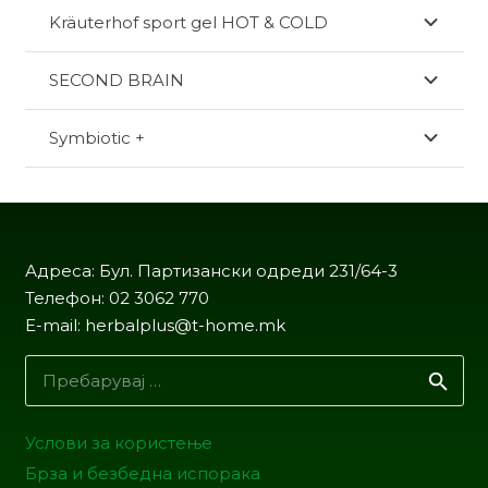
Kräuterhof sport gel HOT & COLD
SECOND BRAIN
Symbiotic +
Адреса: Бул. Партизански одреди 231/64-3
Телефон: 02 3062 770
E-mail: herbalplus@t-home.mk
Пребарувај
за:
Услови за користење
Брза и безбедна испорака