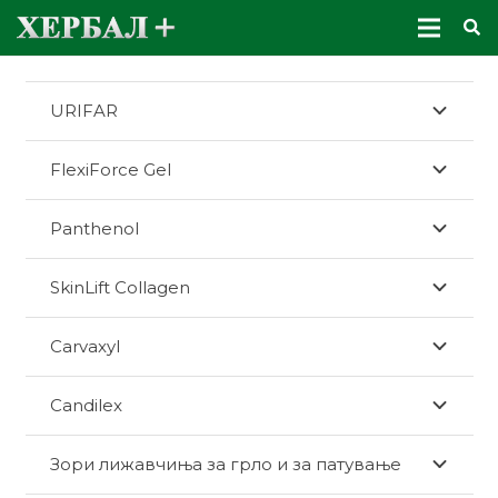
URIFAR
FlexiForce Gel
Panthenol
SkinLift Collagen
Carvaxyl
Candilex
Зори лижавчиња за грло и за патување