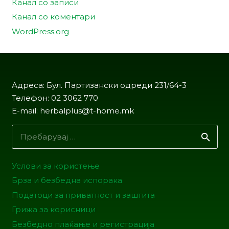
Канал со записи
Канал со коментари
WordPress.org
Адреса: Бул. Партизански одреди 231/64-3
Телефон: 02 3062 770
E-mail: herbalplus@t-home.mk
Пребарувај
за:
Услови за користење
Брза и безбедна испорака
Податоци за приватност и заштита
Грижа за корисници
Безбедно плаќање и регистрација