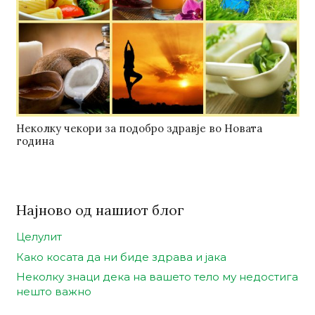
Неколку чекори за подобро здравје во Новата
година
Најново од нашиот блог
Целулит
Како косата да ни биде здрава и јака
Неколку знаци дека на вашето тело му недостига
нешто важно