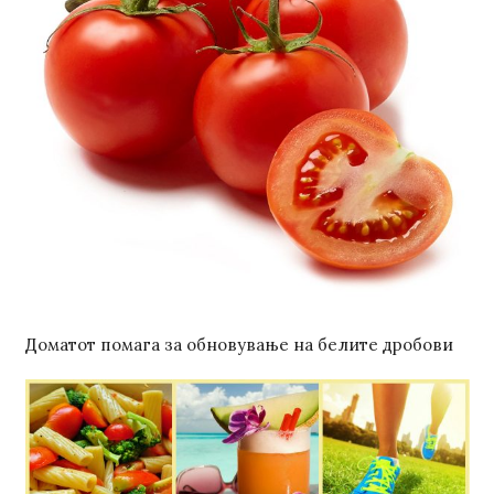
Доматот помага за обновување на белите дробови