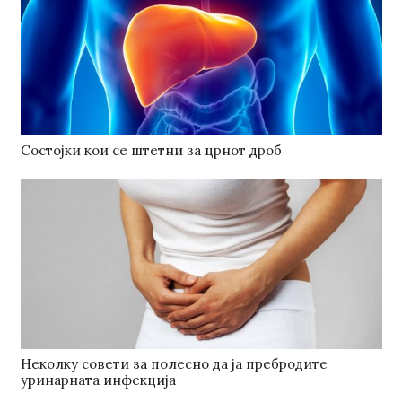
Состојки кои се штетни за црнот дроб
Неколку совети за полесно да ја пребродите
уринарната инфекција