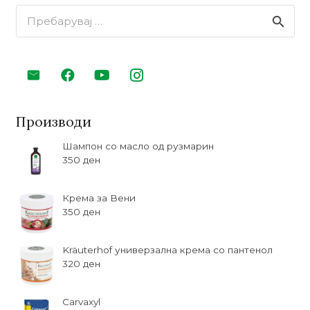
Пребарувај
за:
Производи
Шампон со масло од рузмарин
350
ден
Крема за Вени
350
ден
Kräuterhof универзална крема со пантенол
320
ден
Carvaxyl