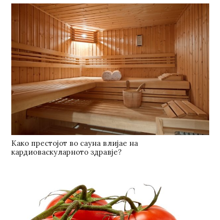
Како престојот во сауна влијае на
кардиоваскуларното здравје?