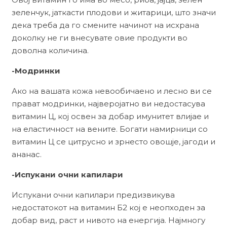
зеленчук, јаткасти плодови и житарици, што значи
дека треба да го смените начинот на исхрана
доколку не ги внесувате овие продукти во
доволна количина.
-Модринки
Ако на вашата кожа невообичаено и лесно ви се
прават модринки, најверојатно ви недостасува
витамин Ц, кој освен за добар имунитет влијае и
на еластичност на вените. Богати намирници со
витамин Ц се цитрусно и зрнесто овошје, јагоди и
ананас.
-Испукани очни капилари
Испукани очни капилари предизвикува
недостатокот на витамин Б2 кој е неопходен за
добар вид, раст и нивото на енергија. Најмногу