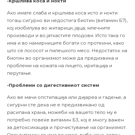
-Кршлива коса и нокти
Ако имате слаба и кршлива коса исто и нокти
тогаш сигурно ви недостига биотин (витамин Б7),
кој изобилува во житарици, јајца, млечните
производи и во јаткастите плодови. Исто така го
има и во намирниците богати со протеини, како
што се лососот и пилешкото месо. Недостаток на
биотин во организмот може да предизвика и
проблеми на кожата на лицето, иритација и
перутање.
-Проблеми со дигестивниот систем
Ако ве мачи опстипација или дијареа и гадење, а
сигурни сте дека не е предизвикано од
расипана храна, можеби на вашето тело му е
потребно повеќе витамин Б3, кој е многу важен
за детоксикација и прочистување на организмот.
Овој витамин го има во месо, риба, јајца, зелен