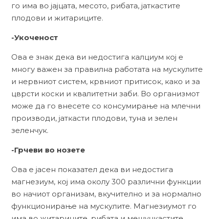
го има во јајцата, месото, рибата, јаткастите
плодови и житариците.
-Укоченост
Ова е знак дека ви недостига калциум кој е
многу важен за правилна работата на мускулите
и нервниот систем, крвниот притисок, како и за
цврсти коски и квалитетни заби. Во организмот
може да го внесете со консумирање на млечни
производи, јаткасти плодови, туна и зелен
зеленчук.
-Грчеви во нозете
Ова е јасен показател дека ви недостига
магнезиум, кој има околу 300 различни функции
во начиот организам, вкучително и за нормално
функционирање на мускулите. Магнезиумот го
има во житариците, рибата и мешункастите