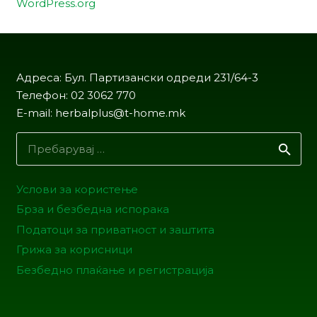
WordPress.org
Адреса: Бул. Партизански одреди 231/64-3
Телефон: 02 3062 770
E-mail: herbalplus@t-home.mk
Пребарувај
за:
Услови за користење
Брза и безбедна испорака
Податоци за приватност и заштита
Грижа за корисници
Безбедно плаќање и регистрација