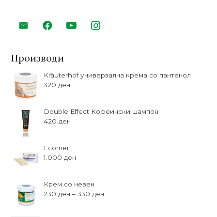
Производи
Kräuterhof универзална крема со пантенол
320
ден
Double Effect Кофеински шампон
420
ден
Ecomer
1.000
ден
Крем со невен
230
ден
–
330
ден