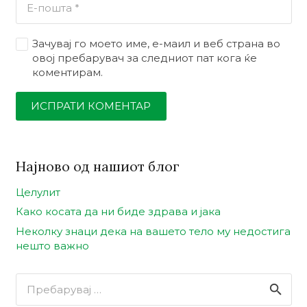
Зачувај го моето име, е-маил и веб страна во
овој пребарувач за следниот пат кога ќе
коментирам.
ИСПРАТИ КОМЕНТАР
Најново од нашиот блог
Целулит
Како косата да ни биде здрава и јака
Неколку знаци дека на вашето тело му недостига
нешто важно
Пребарувај
за: