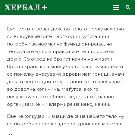
Експертите велат дека во телото преку исхрана
ги внесуваме сите неопходни супстанции
потребни за нормално функционирање, но
теоријата е еднo a праксата е нешто сосема
друго. Со оглед на брзиот начин на живот и
брзата храна која многу често ја консумираме и
се помалку внесуваме здрави намирници, значи
дека и неопходните супстанци не ги внесуваме
во доволна количина. Меѓутоа, ако го
почувствува потребниот недостаток, нашиот
организам ќе ни алармира на некој начин.
Еве неколку јасни знаци дека на нашето тело му
се потребни повеќе здрави, хранливи материи: