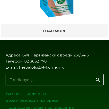
LOAD MORE
Адреса: Бул. Партизански одреди 231/64-3
Телефон: 02 3062 770
E-mail: herbalplus@t-home.mk
Пребарувај
за:
Услови за користење
Брза и безбедна испорака
Податоци за приватност и заштита