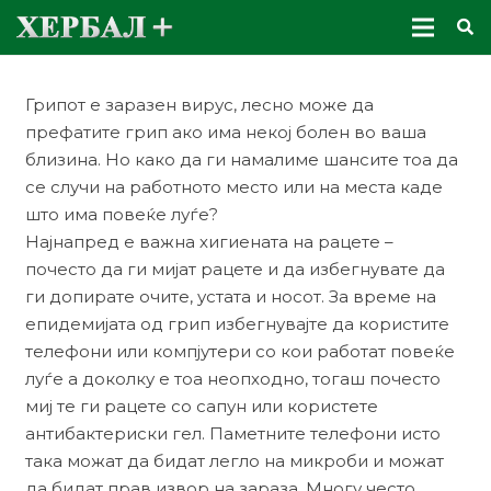
Грипот е заразен вирус, лесно може да
префатите грип ако има некој болен во ваша
близина. Но како да ги намалиме шансите тоа да
се случи на работното место или на места каде
што има повеќе луѓе?
Најнапред е важна хигиената на рацете –
почесто да ги мијат рацете и да избегнувате да
ги допирате очите, устата и носот. За време на
епидемијата од грип избегнувајте да користите
телефони или компјутери со кои работат повеќе
луѓе а доколку е тоа неопходно, тогаш почесто
миј те ги рацете со сапун или користете
антибактериски гел. Паметните телефони исто
така можат да бидат легло на микроби и можат
да бидат прав извор на зараза. Многу често