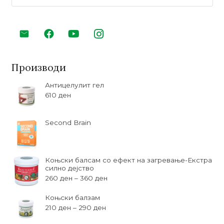
за:
Производи
Антицелулит гел
610
ден
Second Brain
Коњски балсам со ефект на загревање-Екстра
силно дејство
260
ден
–
360
ден
Коњски балзам
210
ден
–
290
ден