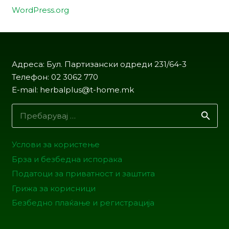
WordPress.org
Адреса: Бул. Партизански одреди 231/64-3
Телефон: 02 3062 770
E-mail: herbalplus@t-home.mk
Пребарувај
за:
Услови за користење
Брза и безбедна испорака
Податоци за приватност и заштита
Грижа за корисници
Безбедно плаќање и регистрација