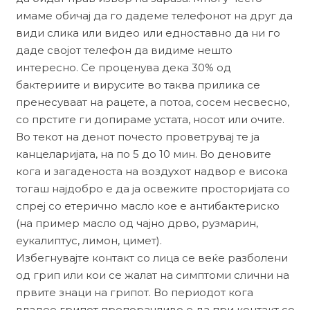
имаме обичај да го дадеме телефонот на друг да
види слика или видео или едноставно да ни го
даде својот телефон да видиме нешто
интересно. Се проценува дека 30% од
бактериите и вирусите во таква прилика се
пренесуваат на рацете, а потоа, сосем несвесно,
со прстите ги допираме устата, носот или очите.
Во текот на денот почесто проветрувај те ја
канцеларијата, на по 5 до 10 мин. Во деновите
кога и загаденоста на воздухот надвор е висока
тогаш најдобро е да ја освежите просторијата со
спреј со етерично масло кое е антибактериско
(на пример масло од чајно дрво, рузмарин,
еукалиптус, лимон, цимет).
Избегнувајте контакт со лица се веќе разболени
од грип или кои се жалат на симптоми слични на
првите знаци на грипот. Во периодот кога
владее грипот препорачливо е да при контакт со