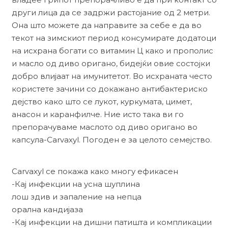
други лица да се задржи растојание од 2 метри.
Она што можете да направите за себе е да во
текот на зимскиот период консумирате додатоци
на исхрана богати со витамин Ц како и прополис
и масло од диво оригано, бидејќи овие состојки
добро влијаат на имунитетот. Во исхраната често
користете зачини со докажано антибактериско
дејство како што се лукот, куркумата, цимет,
анасон и каранфилче. Ние исто така ви го
препорачуваме маслото од диво оригано во
капсула-Carvaxyl. Погоден е за целото семејство.
Carvaxyl се покажа како многу ефикасен
-Кај инфекции на усна шуплина
лош здив и запаление на непца
орална кандијаза
-Кај инфекции на дишни патишта и компликации