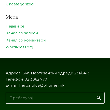
Uncategorized
Мета
Најави се
Канал со записи
Канал со коментари
WordPress.org
Адреса: Бул. Партизански одреди 231/64-3
Телефон: 02 3062 770
E-mail: herbalplus@t-home.mk
Пребарувај
за: