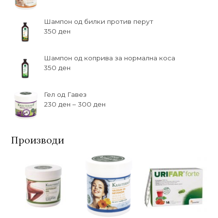
Шампон од билки против перут
350
ден
Шампон од коприва за нормална коса
350
ден
Гел од Гавез
230
ден
–
300
ден
Производи