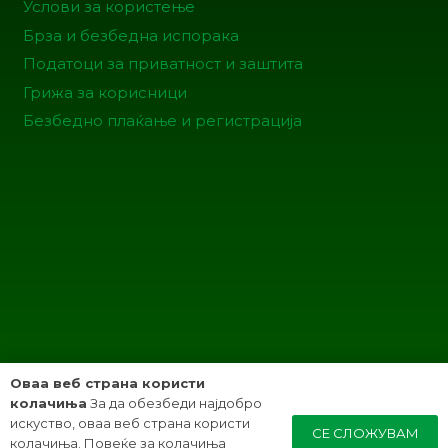
Услови за користење
Брза и безбедна испорака
Податоци за приватност и заштита
Грижа за корисници
Безбедно плаќање и регистрација
Оваа веб страна користи
колачиња
За да обезбеди најдобро
искуство, оваа веб страна користи
СЕ СЛОЖУВАМ
колачиња. Повеќе за колачиња