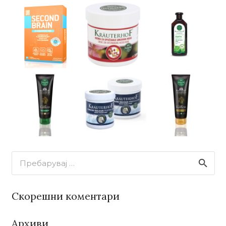
Пребарувај
за:
Скорешни коментари
Архиви