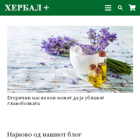
Етерични масла кои можат да ја ублажат
главоболката
Најново од нашиот блог