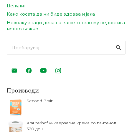
Целулит
Како косата да ни биде здрава и јака
Неколку знаци дека на вашето тело му недостига
нешто важно
Пребарувај
за:
Производи
Second Brain
Kräuterhof универзална крема со пантенол
320
ден