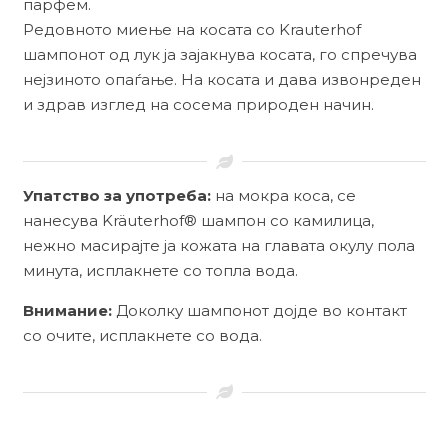
парфем.
Редовното миење на косата со Krauterhof
шампонот од лук ја зајакнува косата, го спречува
нејзиното опаѓање. На косата и дава извонреден
и здрав изглед на сосема природен начин.
Упатство за употреба:
на мокра коса, се
нанесува Kräuterhof® шампон со камилица,
нежно масирајте ја кожата на главата окулу пола
минута, исплакнете со топла вода.
Внимание:
Доколку шампонот дојде во контакт
со очите, исплакнете со вода.