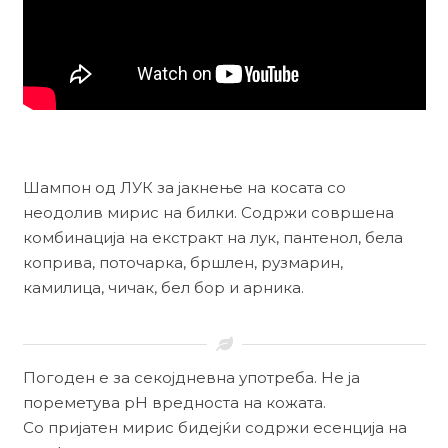
Шампон од ЛУК за јакнење на косата со
неодолив мирис на билки. Содржи совршена
комбинација на екстракт на лук, пантенол, бела
коприва, поточарка, бршлен, рузмарин,
камилица, чичак, бел бор и арника.
Погоден е за секојдневна употреба. Не ја
пореметува pH вредноста на кожата.
Со пријатен мирис бидејќи содржи есенција на