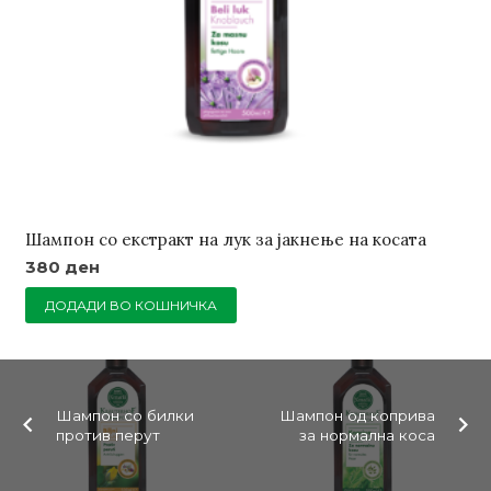
Шампон со екстракт на лук за јакнење на косата
380
ден
ДОДАДИ ВО КОШНИЧКА
Шампон со билки
Шампон од коприва
против перут
за нормална коса