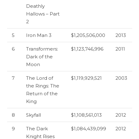
Deathly
Hallows – Part
2
5
Iron Man 3
$1,205,506,000
2013
6
Transformers:
$1,123,746,996
2011
Dark of the
Moon
7
The Lord of
$1,119,929,521
2003
the Rings: The
Return of the
King
8
Skyfall
$1,108,561,013
2012
9
The Dark
$1,084,439,099
2012
Knight Rises