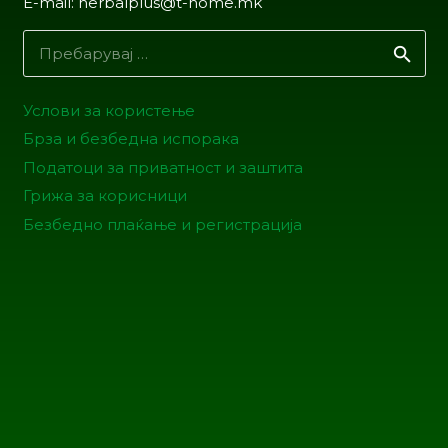
E-mail: herbalplus@t-home.mk
Пребарувај
за:
Услови за користење
Брза и безбедна испорака
Податоци за приватност и заштита
Грижа за корисници
Безбедно плаќање и регистрација