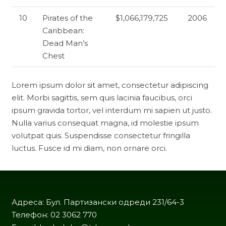
10
Pirates of the
$1,066,179,725
2006
Caribbean:
Dead Man’s
Chest
Lorem ipsum dolor sit amet, consectetur adipiscing
elit. Morbi sagittis, sem quis lacinia faucibus, orci
ipsum gravida tortor, vel interdum mi sapien ut justo.
Nulla varius consequat magna, id molestie ipsum
volutpat quis. Suspendisse consectetur fringilla
luctus. Fusce id mi diam, non ornare orci.
Адреса: Бул. Партизански одреди 231/64-3
Телефон: 02 3062 770