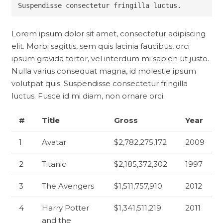
Suspendisse consectetur fringilla luctus.
Lorem ipsum dolor sit amet, consectetur adipiscing
elit. Morbi sagittis, sem quis lacinia faucibus, orci
ipsum gravida tortor, vel interdum mi sapien ut justo.
Nulla varius consequat magna, id molestie ipsum
volutpat quis. Suspendisse consectetur fringilla
luctus. Fusce id mi diam, non ornare orci.
#
Title
Gross
Year
1
Avatar
$2,782,275,172
2009
2
Titanic
$2,185,372,302
1997
3
The Avengers
$1,511,757,910
2012
4
Harry Potter
$1,341,511,219
2011
and the